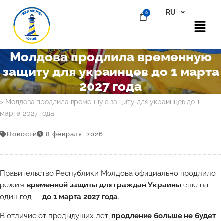
RU
EN
Молдова продлила временную
защиту для украинцев до 1 марта
2027 года
Главная
>
Блог
>
Новости
> Молдова продлила временную защиту для украинцев до 1
марта 2027 года
Новости
8 февраля, 2026
Правительство Республики Молдова официально продлило
режим
временной защиты для граждан Украины
ещё на
один год —
до 1 марта 2027 года
.
В отличие от предыдущих лет,
продление больше не будет