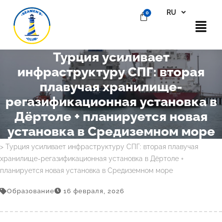
RU
EN
Турция усиливает
инфраструктуру СПГ: вторая
плавучая хранилище-
регазификационная установка в
Дёртоле + планируется новая
установка в Средиземном море
Главная
>
Блог
>
Образование
> Турция усиливает инфраструктуру СПГ: вторая плавучая
хранилище-регазификационная установка в Дёртоле +
планируется новая установка в Средиземном море
Образование
16 февраля, 2026